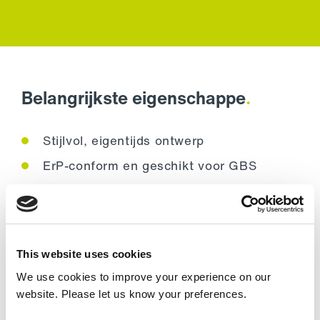
Belangrijkste eigenschappe
.
Stijlvol, eigentijds ontwerp
ErP-conform en geschikt voor GBS
Bedien tot acht toestellen met één
regelaar
Waterverwarmde toestellen geleverd met
een gemotoriseerde driepoortsklep
This website uses cookies
82/71 spiralen (LPHW)
We use cookies to improve your experience on our
website. Please let us know your preferences.
Keuze van montageopties: Horizontaal of
verticaal