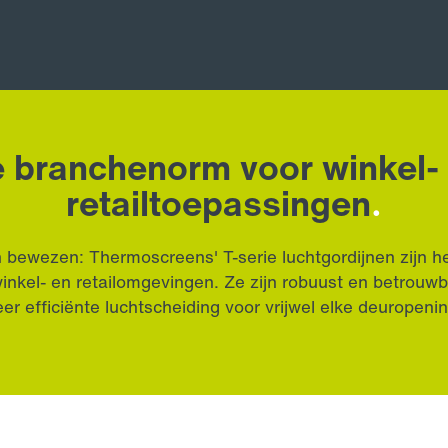
ext
 branchenorm voor winkel-
retailtoepassingen
.
 bewezen: Thermoscreens' T-serie luchtgordijnen zijn het
winkel- en retailomgevingen. Ze zijn robuust en betrouw
eer efficiënte luchtscheiding voor vrijwel elke deuropenin