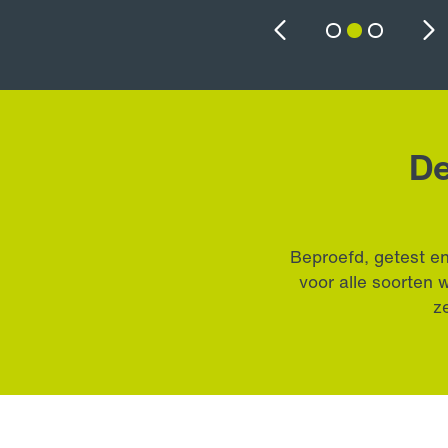
Previous
N
De
Beproefd, getest en
voor alle soorten 
z