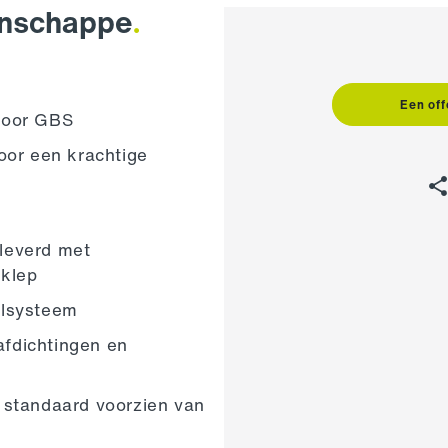
enschappe
.
Een off
voor GBS
voor een krachtige
leverd met
sklep
elsysteem
fdichtingen en
 standaard voorzien van