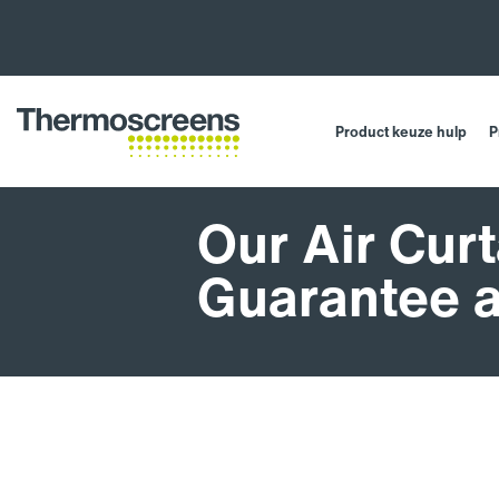
Product keuze hulp
P
Our Air Cur
Guarantee 