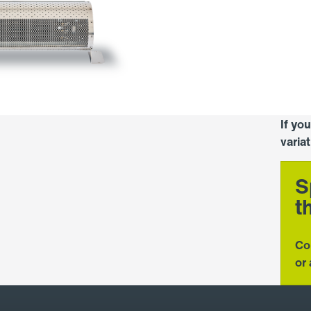
If yo
varia
S
t
Co
or 