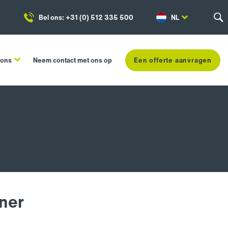
Bel ons: +31 (0) 512 335 500
NL
 ons
Neem contact met ons op
Een offerte aanvragen
ner