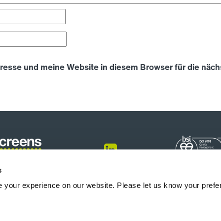
esse und meine Website in diesem Browser für die näc
s
 your experience on our website. Please let us know your prefe
onfigurator
Produkte
Info-Center
Blogs
Über uns
Karriere