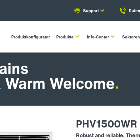
Support
Rufen
Produktkonfigurator
Produkte
Info-Center
Sektore
tains
a Warm Welcome
.
PHV1500WR 
Robust and reliable, Ther