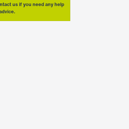
ntact us if you need any help
advice.