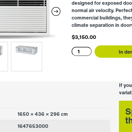
designed for exposed door
normal air velocity. Perfec
commercial buildings, they
climate separation in doo
$
3,150.00
PHV1500WR
In de
3
Row
60/40
Menge
If yo
varia
S
1650 × 436 × 296 cm
t
1647653000