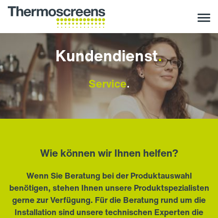
Kundendienst
.
Service
.
Wie können wir Ihnen helfen?
Wenn Sie Beratung bei der Produktauswahl
benötigen, stehen Ihnen unsere Produktspezialisten
gerne zur Verfügung. Für die Beratung rund um die
Installation sind unsere technischen Experten die