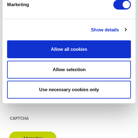
Marketing
Telefonnummer
*
Show details
e-mail-Adresse
*
Allow all cookies
Projektname
*
Allow selection
Use necessary cookies only
Ohne Titel
CAPTCHA