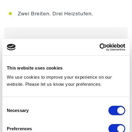
Zwei Breiten. Drei Heizstufen.
Modellreihe
Elektrisch beheizt
This website uses cookies
Baugrößen
We use cookies to improve your experience on our
website. Please let us know your preferences.
Breite: 600 mm (3 kW), 800 mm (4,5
kW / 6 kW)
Consent
Necessary
Selection
Montagehöhe
Preferences